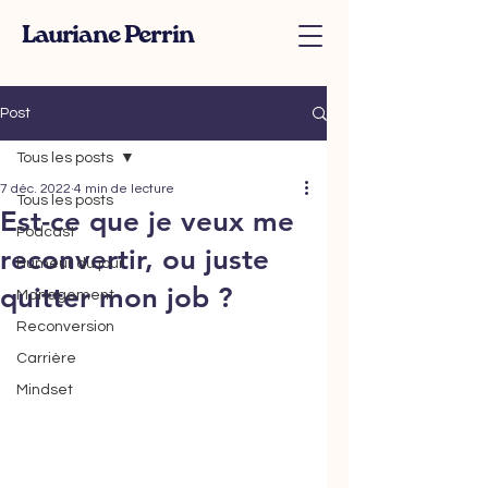
Lauriane Perrin
Post
Tous les posts
7 déc. 2022
4 min de lecture
Tous les posts
Est-ce que je veux me
Podcast
reconvertir, ou juste
Humeur du jour
quitter mon job ?
Management
Reconversion
Carrière
Mindset