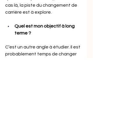
cas là, la piste du changement de 
carrière est à explore.
Quel est mon objectif à long 
terme ?
C’est un autre angle à étudier. Il est 
probablement temps de changer 
de carrière quand tu n’es plus 
excité par ta vision à long terme. Si 
tu t’imagines dans le même job 
dans 5 ou 10 ans et que tu te dis 
que c’est clairement pas là que tu 
voudrais en être 
professionnellement, que ce soit 
en termes de missions ou de 
qualité de vie, alors commence à 
travailler sur ton changement de 