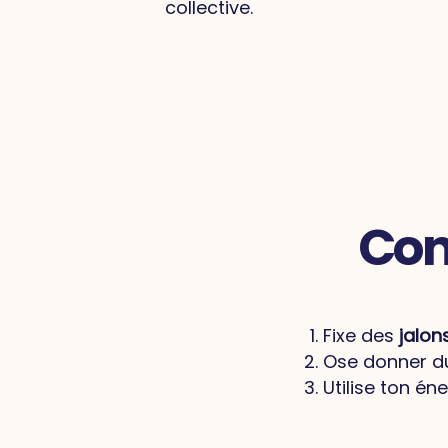
collective.
Cons
Fixe des
jalon
Ose donner 
Utilise ton én