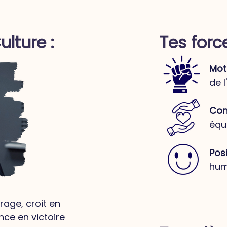
lture :
Tes forc
Mot
de l
Con
équ
Posi
hum
urage, croit en
nce en victoire