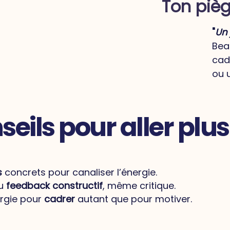
Ton pièg
"
Un 
Bea
cad
ou 
eils pour aller plus
s
concrets pour canaliser l’énergie.
du
feedback constructif
, même critique.
ergie pour
cadrer
autant que pour motiver.