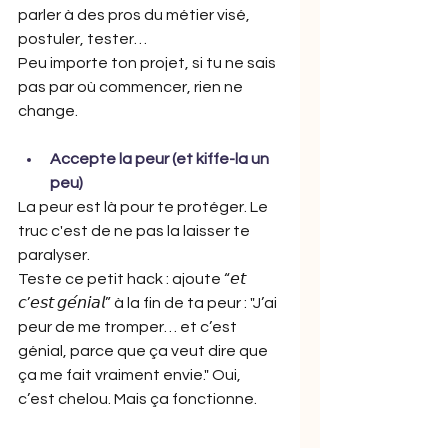
parler à des pros du métier visé, 
postuler, tester…
Peu importe ton projet, si tu ne sais 
pas par où commencer, rien ne 
change.
Accepte la peur (et kiffe-la un 
peu)
La peur est là pour te protéger. Le 
truc c'est de ne pas la laisser te 
paralyser.
Teste ce petit hack : ajoute “𝘦𝘵 
𝘤’𝘦𝘴𝘵 𝘨𝘦́𝘯𝘪𝘢𝘭” à la fin de ta peur : "J’ai 
peur de me tromper… et c’est 
génial, parce que ça veut dire que 
ça me fait vraiment envie." Oui, 
c’est chelou. Mais ça fonctionne.