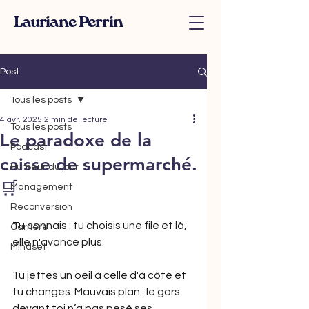
Lauriane Perrin
Post
Tous les posts
4 avr. 2025
2 min de lecture
Tous les posts
Le paradoxe de la
Podcast
caisse de supermarché.
Humeur du jour
🛒
Management
Reconversion
Tu connais : tu choisis une file et là, 
Carrière
elle n'avance plus.
Mindset
Tu jettes un oeil à celle d'à côté et 
tu changes. Mauvais plan : le gars 
devant toi n’a pas pesé ses 