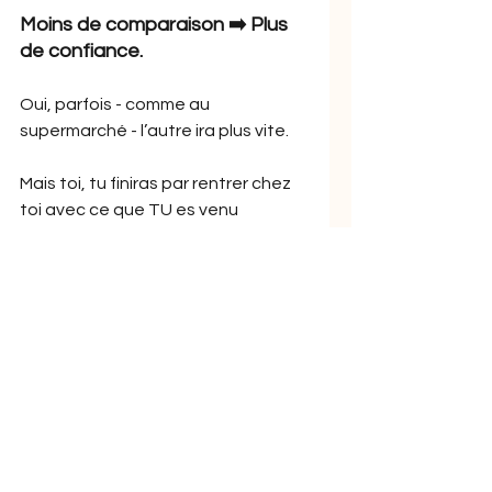
Moins de comparaison ➡️ Plus 
de confiance.
Oui, parfois - comme au 
supermarché - l’autre ira plus vite.
Mais toi, tu finiras par rentrer chez 
toi avec ce que TU es venu 
chercher. 🎯
Humeur du jour
Voir tout
Posts récents