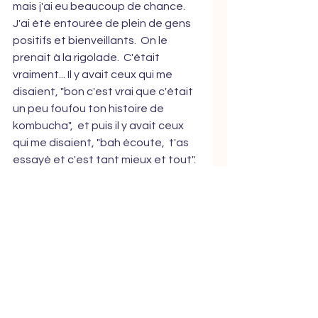
mais j'ai eu beaucoup de chance.  
J'ai été entourée de plein de gens 
positifs et bienveillants.  On le 
prenait à la rigolade.  C'était 
vraiment... Il y avait ceux qui me 
disaient, "bon c'est vrai que c'était 
un peu foufou ton histoire de 
kombucha",  et puis il y avait ceux 
qui me disaient, "bah écoute,  t'as 
essayé et c'est tant mieux et tout". 
Pourquoi est-ce que c'était 
important pour moi de vous 
partager cette petite histoire, 
c'est que j'ai appris des choses 
grâce à ça.  Si je n'avais pas sauté 
le pas pour monter cette 
entreprise,  si je n'avais pas essayé 
de lancer ma marque de 