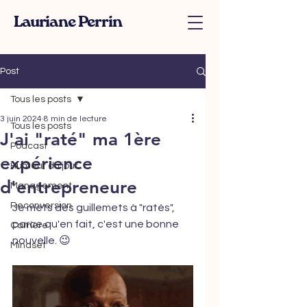
Lauriane Perrin
Post
Tous les posts
3 juin 2024
8 min de lecture
Tous les posts
J'ai "raté" ma 1ère
Podcast
expérience
Humeur du jour
d'entrepreneure
Management
Reconversion
Je mets des guillemets à "ratés",  
parce qu'en fait, c'est une bonne 
Carrière
nouvelle. 😉
Mindset