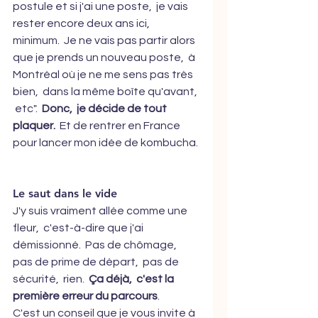
postule et si j'ai une poste,  je vais 
rester encore deux ans ici,  
minimum.  Je ne vais pas partir alors 
que je prends un nouveau poste,  à 
Montréal où je ne me sens pas très 
bien,  dans la même boîte qu'avant, 
 etc".  
Donc,  je décide de tout 
plaquer.
  Et de rentrer en France 
pour lancer mon idée de kombucha. 
Le saut dans le vide
J'y suis vraiment allée comme une 
fleur,  c'est-à-dire que j'ai 
démissionné.  Pas de chômage,  
pas de prime de départ,  pas de 
sécurité,  rien.  
Ça déjà,  c'est la 
première erreur du parcours
.  
C'est un conseil que je vous invite à 