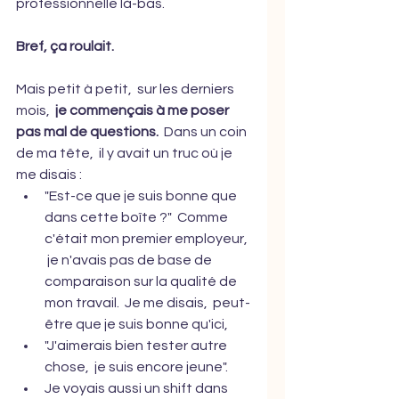
professionnelle là-bas.  
Bref, ça roulait.
Mais petit à petit,  sur les derniers 
mois,  
je commençais à me poser 
pas mal de questions.
  Dans un coin 
de ma tête,  il y avait un truc où je 
me disais : 
"Est-ce que je suis bonne que 
dans cette boîte ?"  Comme 
c'était mon premier employeur, 
 je n'avais pas de base de 
comparaison sur la qualité de 
mon travail.  Je me disais,  peut-
être que je suis bonne qu'ici,
"J'aimerais bien tester autre 
chose,  je suis encore jeune".  
Je voyais aussi un shift dans 