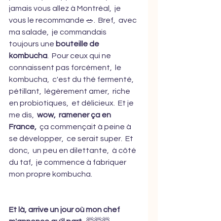
jamais vous allez à Montréal,  je 
vous le recommande 🥗.  Bref,  avec 
ma salade,  je commandais 
toujours une 
bouteille de 
kombucha
.  Pour ceux qui ne 
connaissent pas forcément,  le 
kombucha,  c'est du thé fermenté, 
pétillant,  légèrement amer,  riche 
en probiotiques,  et délicieux.  Et je 
me dis, 
 wow,  ramener ça en 
France, 
 ça commençait à peine à 
se développer,  ce serait super.  Et 
donc,  un peu en dilettante,  à côté 
du taf,  je commence à fabriquer 
mon propre kombucha.  
Et là, arrive un jour où mon chef 