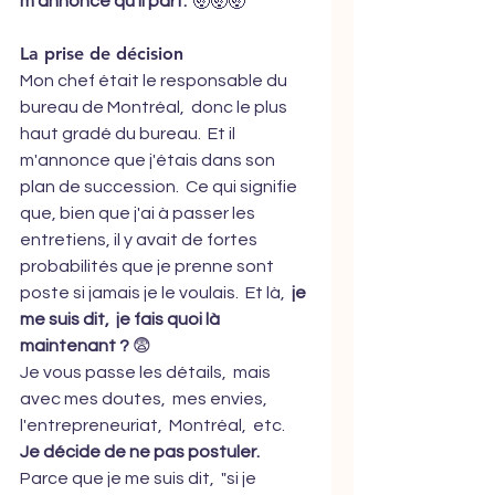
m'annonce qu'il part.
  🤯🤯🤯
La prise de décision
Mon chef était le responsable du 
bureau de Montréal,  donc le plus 
haut gradé du bureau.  Et il 
m'annonce que j'étais dans son 
plan de succession.  Ce qui signifie 
que, bien que j'ai à passer les 
entretiens, il y avait de fortes 
probabilités que je prenne sont 
poste si jamais je le voulais.  Et là,  
je 
me suis dit,  je fais quoi là 
maintenant ?
 😨 
Je vous passe les détails,  mais 
avec mes doutes,  mes envies,  
l'entrepreneuriat,  Montréal,  etc.  
Je décide de ne pas postuler. 
Parce que je me suis dit,  "si je 