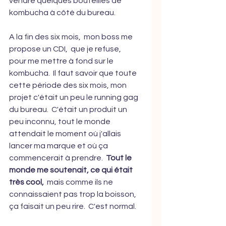
vendre quelques bouteilles de 
kombucha à côté du bureau.  
A la fin des six mois,  mon boss me 
propose un CDI,  que je refuse,  
pour me mettre à fond sur le 
kombucha.  Il faut savoir que toute 
cette période des six mois, mon 
projet c'était un peu le running gag 
du bureau.  C'était un produit un 
peu inconnu, tout le monde 
attendait le moment où j'allais 
lancer ma marque et où ça 
commencerait à prendre.  
Tout le 
monde me soutenait, ce qui était 
très cool,
  mais comme ils ne 
connaissaient pas trop la boisson,  
ça faisait un peu rire.  C'est normal.  