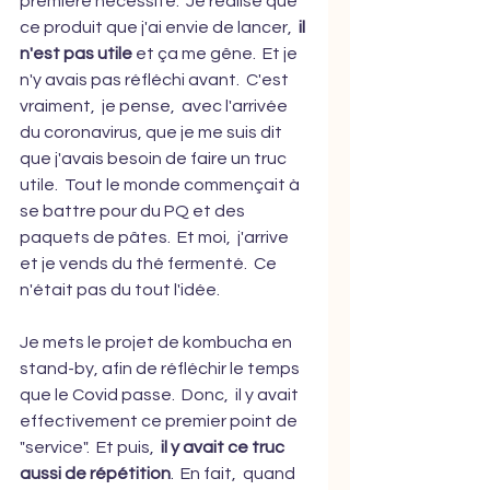
première nécessité.  Je réalise que 
ce produit que j'ai envie de lancer,  
il 
n'est pas utile
 et ça me gêne.  Et je 
n'y avais pas réfléchi avant.  C'est 
vraiment,  je pense,  avec l'arrivée 
du coronavirus, que je me suis dit 
que j'avais besoin de faire un truc 
utile.  Tout le monde commençait à 
se battre pour du PQ et des 
paquets de pâtes.  Et moi,  j'arrive 
et je vends du thé fermenté.  Ce 
n'était pas du tout l'idée.  
Je mets le projet de kombucha en 
stand-by, afin de réfléchir le temps 
que le Covid passe.  Donc,  il y avait 
effectivement ce premier point de 
"service".  Et puis, 
 il y avait ce truc 
aussi de répétition
.  En fait,  quand 