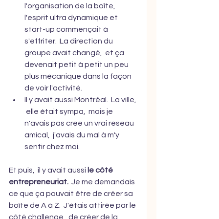
l'organisation de la boîte,  
l'esprit ultra dynamique et 
start-up commençait à 
s'effriter.  La direction du 
groupe avait changé,  et ça 
devenait petit à petit un peu 
plus mécanique dans la façon 
de voir l'activité.  
Il y avait aussi Montréal.  La ville, 
 elle était sympa,  mais je 
n'avais pas créé un vrai réseau 
amical,  j'avais du mal à m'y 
sentir chez moi.  
Et puis,  il y avait aussi
 le côté 
entrepreneuriat.
  Je me demandais 
ce que ça pouvait être de créer sa 
boîte de A à Z.  J'étais attirée par le 
côté challenge,  de créer de la 