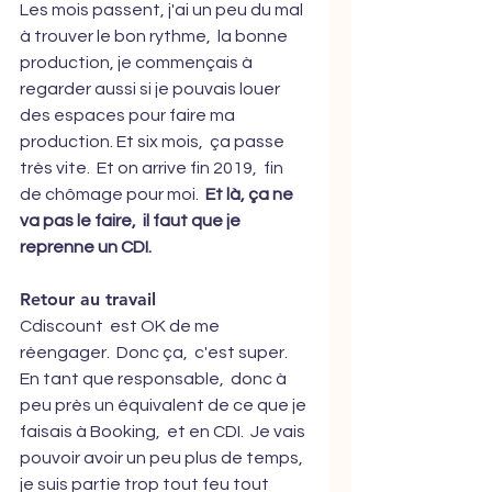
Les mois passent, j'ai un peu du mal 
à trouver le bon rythme,  la bonne 
production, je commençais à 
regarder aussi si je pouvais louer 
des espaces pour faire ma 
production. Et six mois,  ça passe 
très vite.  Et on arrive fin 2019,  fin 
de chômage pour moi.  
Et là, ça ne 
va pas le faire,  il faut que je 
reprenne un CDI.  
Retour au travail
Cdiscount  est OK de me 
réengager.  Donc ça,  c'est super.  
En tant que responsable,  donc à 
peu près un équivalent de ce que je 
faisais à Booking,  et en CDI.  Je vais 
pouvoir avoir un peu plus de temps,  
je suis partie trop tout feu tout 