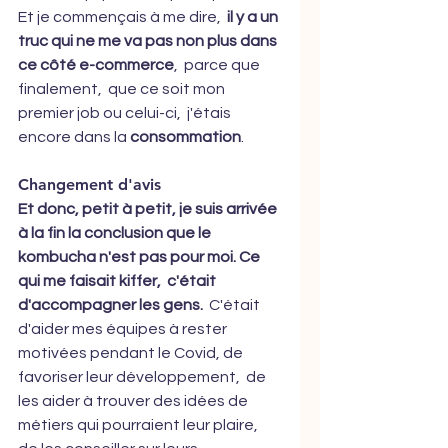
Et je commençais à me dire,  
il y a un 
truc qui ne me va pas non plus dans 
ce côté e-commerce
,  parce que 
finalement,  que ce soit mon 
premier job ou celui-ci,  j'étais 
encore dans la 
consommation
.
Changement d'avis
Et donc, petit à petit, je suis arrivée 
à la fin la conclusion que le 
kombucha n'est pas pour moi. Ce 
qui me faisait kiffer,  c'était 
d'accompagner les gens.
  C'était 
d'aider mes équipes à rester 
motivées pendant le Covid, de 
favoriser leur développement,  de 
les aider à trouver des idées de 
métiers qui pourraient leur plaire,  