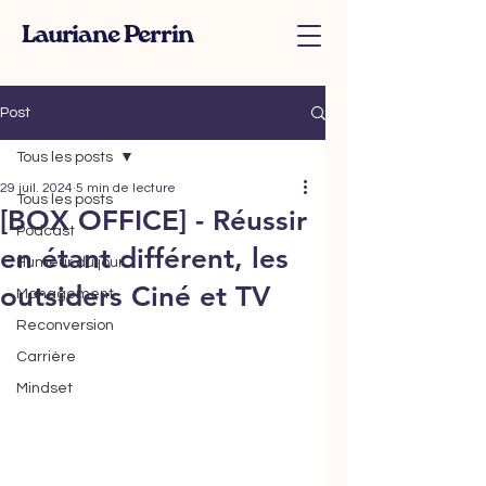
Lauriane Perrin
Post
Tous les posts
29 juil. 2024
5 min de lecture
Tous les posts
[BOX OFFICE] - Réussir
Podcast
en étant différent, les
Humeur du jour
outsiders Ciné et TV
Management
Reconversion
Carrière
Mindset