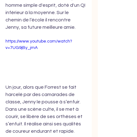
homme simple d'esprit, doté d'un QI 
inférieur à la moyenne. Sur le 
chemin de l’école il rencontre 
Jenny, sa future meilleure amie. 
https://www.youtube.com/watch?
v=7UG9jBy_jmA 
Un jour, alors que Forrest se fait 
harcelé par des camarades de 
classe, Jenny le pousse à s’enfuir. 
Dans une scène culte, il se met à 
courir, se libère de ses orthèses et 
s’enfuit. Il réalise ainsi ses qualités 
de coureur endurant et rapide.